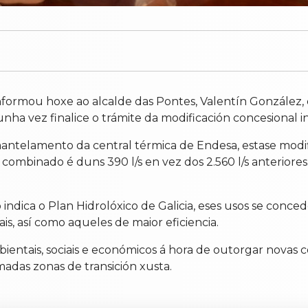
informou hoxe ao alcalde das Pontes, Valentín González,
unha vez finalice o trámite da modificación concesional in
mantelamento da central térmica de Endesa, estase modi
ombinado é duns 390 l/s en vez dos 2.560 l/s anteriores.
ndica o Plan Hidrolóxico de Galicia, eses usos se conce
s, así como aqueles de maior eficiencia.
ambientais, sociais e económicos á hora de outorgar nova
adas zonas de transición xusta.