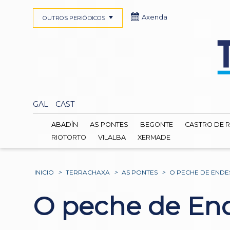
Axenda
OUTROS PERIÓDICOS
GAL
CAST
ABADÍN
AS PONTES
BEGONTE
CASTRO DE R
RIOTORTO
VILALBA
XERMADE
INICIO
>
TERRACHAXA
>
AS PONTES
>
O PECHE DE ENDES
O peche de Ende