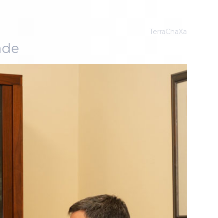
TerraChaXa
ade