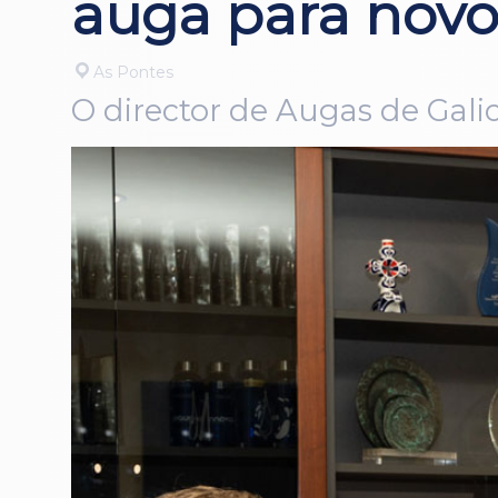
auga para novo
As Pontes
O director de Augas de Galic