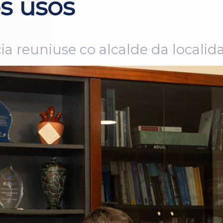
s usos
ia reuniuse co alcalde da localid