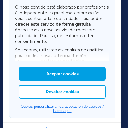
GALICIAXA
O noso contido está elaborado por profesionais,
é independente e garantimos información
LUGOXA
veraz, contrastada e de calidade. Para poder
ofrecer este servizo
de forma gratuíta
,
financiamos a nosa actividade mediante
TERRACHAXA
publicidade. Para iso, necesitamos o teu
consentimento.
SARRIAXA
Se aceptas, utilizaremos
cookies de analítica
para medir a nosa audiencia. Tamén
AMARIÑAXA
utilizaremos
cookies de marketing
para
mostrar publicidade de terceiros.
Aceptar cookies
RIBEIRASACRAXA
Así mesmo, podes personalizar a elección das
cookies que desexas permitir.
ACORUÑAXA
Rexeitar cookies
FERROLXA
Queres personalizar a túa aceptación de cookies?
Faino aquí.
OURENSEXA