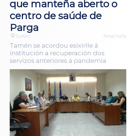
que manteña aberto o
centro de saúde de
Parga
Guitiriz
TerraChaXa
Tamén se acordou esixirlle á
institución a recuperación dos
servizos anteriores á pandemia