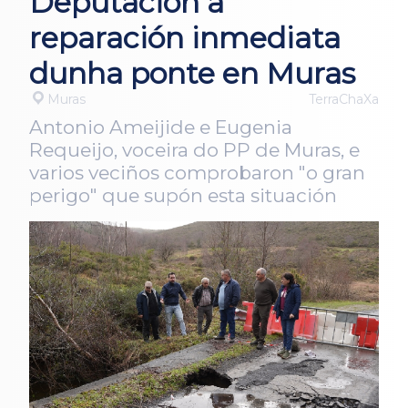
Deputación a
reparación inmediata
dunha ponte en Muras
Muras
TerraChaXa
Antonio Ameijide e Eugenia
Requeijo, voceira do PP de Muras, e
varios veciños comprobaron "o gran
perigo" que supón esta situación