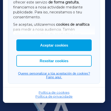
ofrecer este servizo
de forma gratuíta
,
financiamos a nosa actividade mediante
TERRACHAXA
publicidade. Para iso, necesitamos o teu
consentimento.
SARRIAXA
Se aceptas, utilizaremos
cookies de analítica
para medir a nosa audiencia. Tamén
AMARIÑAXA
utilizaremos
cookies de marketing
para
mostrar publicidade de terceiros.
Aceptar cookies
RIBEIRASACRAXA
Así mesmo, podes personalizar a elección das
cookies que desexas permitir.
ACORUÑAXA
Rexeitar cookies
FERROLXA
Queres personalizar a túa aceptación de cookies?
Faino aquí.
OURENSEXA
Política de cookies
Política de privacidade