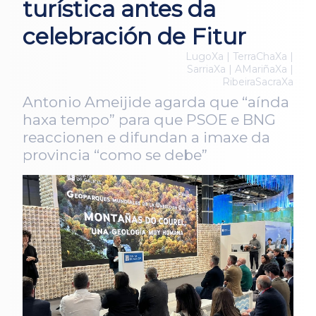
turística antes da
celebración de Fitur
LugoXa | TerraChaXa |
SarriaXa | AMariñaXa |
RibeiraSacraXa
Antonio Ameijide agarda que “aínda
haxa tempo” para que PSOE e BNG
reaccionen e difundan a imaxe da
provincia “como se debe”