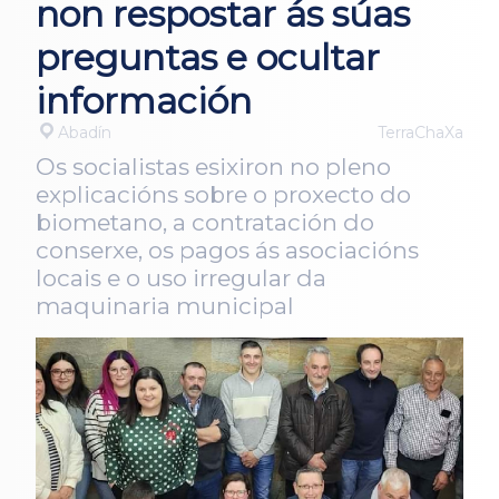
non respostar ás súas
preguntas e ocultar
información
Abadín
TerraChaXa
Os socialistas esixiron no pleno
explicacións sobre o proxecto do
biometano, a contratación do
conserxe, os pagos ás asociacións
locais e o uso irregular da
maquinaria municipal