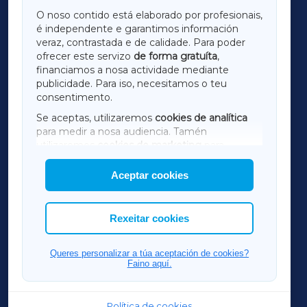
GALICIAXA
O noso contido está elaborado por profesionais,
é independente e garantimos información
LUGOXA
veraz, contrastada e de calidade. Para poder
ofrecer este servizo
de forma gratuíta
,
financiamos a nosa actividade mediante
TERRACHAXA
publicidade. Para iso, necesitamos o teu
consentimento.
SARRIAXA
Se aceptas, utilizaremos
cookies de analítica
para medir a nosa audiencia. Tamén
AMARIÑAXA
utilizaremos
cookies de marketing
para
mostrar publicidade de terceiros.
Aceptar cookies
RIBEIRASACRAXA
Así mesmo, podes personalizar a elección das
cookies que desexas permitir.
ACORUÑAXA
Rexeitar cookies
FERROLXA
Queres personalizar a túa aceptación de cookies?
Faino aquí.
OURENSEXA
Política de cookies