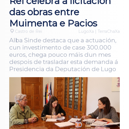
Rei celebra a licitación
das obras entre
Muimenta e Pacios
Castro de Rei
LugoXa | TerraChaXa
Alba Sinde destaca que a actuación,
cun investimento de case 300.000
euros, chega pouco máis dun mes
despois de trasladar esta demanda á
Presidencia da Deputación de Lugo