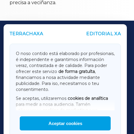
precisa a veciñanza.
TERRACHAXA
EDITORIAL XA
OUTROS PERIÓDICOS
GALICIAXA
O noso contido está elaborado por profesionais,
é independente e garantimos información
LUGOXA
veraz, contrastada e de calidade. Para poder
ofrecer este servizo
de forma gratuíta
,
financiamos a nosa actividade mediante
TERRACHAXA
publicidade. Para iso, necesitamos o teu
consentimento.
SARRIAXA
Se aceptas, utilizaremos
cookies de analítica
para medir a nosa audiencia. Tamén
AMARIÑAXA
utilizaremos
cookies de marketing
para
mostrar publicidade de terceiros.
Aceptar cookies
RIBEIRASACRAXA
Así mesmo, podes personalizar a elección das
cookies que desexas permitir.