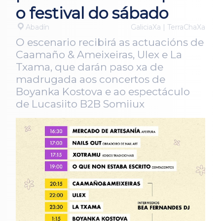
o festival do sábado
Abadín
GaliciaXa | TerraChaXa
O escenario recibirá as actuacións de
Caamaño & Ameixeiras, Ulex e La
Txama, que darán paso xa de
madrugada aos concertos de
Boyanka Kostova e ao espectáculo
de Lucasiito B2B Somiiux