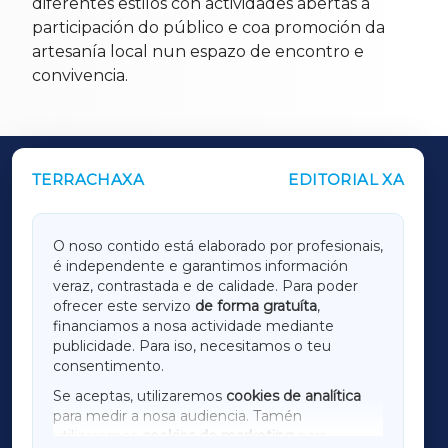
diferentes estilos con actividades abertas á
participación do público e coa promoción da
artesanía local nun espazo de encontro e
convivencia.
TERRACHAXA
EDITORIAL XA
OUTROS PERIÓDICOS
GALICIAXA
O noso contido está elaborado por profesionais,
é independente e garantimos información
LUGOXA
veraz, contrastada e de calidade. Para poder
ofrecer este servizo
de forma gratuíta
,
financiamos a nosa actividade mediante
TERRACHAXA
publicidade. Para iso, necesitamos o teu
consentimento.
SARRIAXA
Se aceptas, utilizaremos
cookies de analítica
para medir a nosa audiencia. Tamén
AMARIÑAXA
utilizaremos
cookies de marketing
para