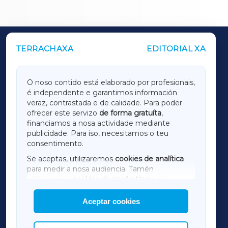
TERRACHAXA
EDITORIAL XA
OUTROS PERIÓDICOS
GALICIAXA
O noso contido está elaborado por profesionais,
é independente e garantimos información
LUGOXA
veraz, contrastada e de calidade. Para poder
ofrecer este servizo
de forma gratuíta
,
financiamos a nosa actividade mediante
TERRACHAXA
publicidade. Para iso, necesitamos o teu
consentimento.
SARRIAXA
Se aceptas, utilizaremos
cookies de analítica
para medir a nosa audiencia. Tamén
AMARIÑAXA
utilizaremos
cookies de marketing
para
mostrar publicidade de terceiros.
Aceptar cookies
RIBEIRASACRAXA
Así mesmo, podes personalizar a elección das
cookies que desexas permitir.