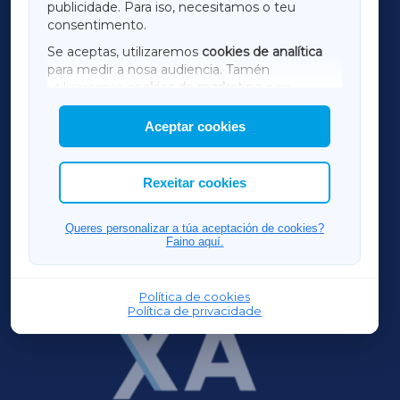
publicidade. Para iso, necesitamos o teu
consentimento.
SARRIAXA
Se aceptas, utilizaremos
cookies de analítica
para medir a nosa audiencia. Tamén
AMARIÑAXA
utilizaremos
cookies de marketing
para
mostrar publicidade de terceiros.
Aceptar cookies
RIBEIRASACRAXA
Así mesmo, podes personalizar a elección das
cookies que desexas permitir.
ACORUÑAXA
Rexeitar cookies
FERROLXA
Queres personalizar a túa aceptación de cookies?
Faino aquí.
OURENSEXA
Política de cookies
Política de privacidade