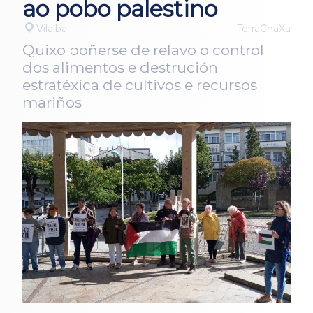
ao pobo palestino
Vilalba
TerraChaXa
Quixo poñerse de relavo o control
dos alimentos e destrución
estratéxica de cultivos e recursos
mariños