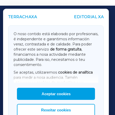
TERRACHAXA
EDITORIAL XA
OUTROS PERIÓDICOS
GALICIAXA
O noso contido está elaborado por profesionais,
é independente e garantimos información
LUGOXA
veraz, contrastada e de calidade. Para poder
ofrecer este servizo
de forma gratuíta
,
financiamos a nosa actividade mediante
TERRACHAXA
publicidade. Para iso, necesitamos o teu
consentimento.
SARRIAXA
Se aceptas, utilizaremos
cookies de analítica
para medir a nosa audiencia. Tamén
AMARIÑAXA
utilizaremos
cookies de marketing
para
mostrar publicidade de terceiros.
Aceptar cookies
RIBEIRASACRAXA
Así mesmo, podes personalizar a elección das
cookies que desexas permitir.
ACORUÑAXA
Rexeitar cookies