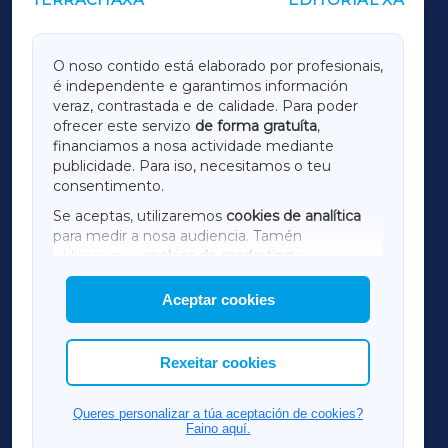
OUTROS PERIÓDICOS
GALICIAXA
O noso contido está elaborado por profesionais,
é independente e garantimos información
LUGOXA
veraz, contrastada e de calidade. Para poder
ofrecer este servizo
de forma gratuíta
,
financiamos a nosa actividade mediante
TERRACHAXA
publicidade. Para iso, necesitamos o teu
consentimento.
SARRIAXA
Se aceptas, utilizaremos
cookies de analítica
para medir a nosa audiencia. Tamén
AMARIÑAXA
utilizaremos
cookies de marketing
para
mostrar publicidade de terceiros.
Aceptar cookies
RIBEIRASACRAXA
Así mesmo, podes personalizar a elección das
cookies que desexas permitir.
ACORUÑAXA
Rexeitar cookies
FERROLXA
Queres personalizar a túa aceptación de cookies?
Faino aquí.