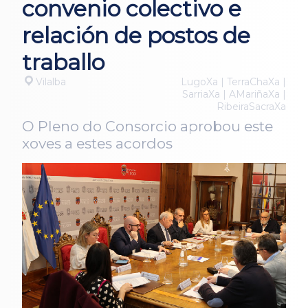
convenio colectivo e
relación de postos de
traballo
Vilalba
LugoXa | TerraChaXa |
SarriaXa | AMariñaXa |
RibeiraSacraXa
O Pleno do Consorcio aprobou este
xoves a estes acordos