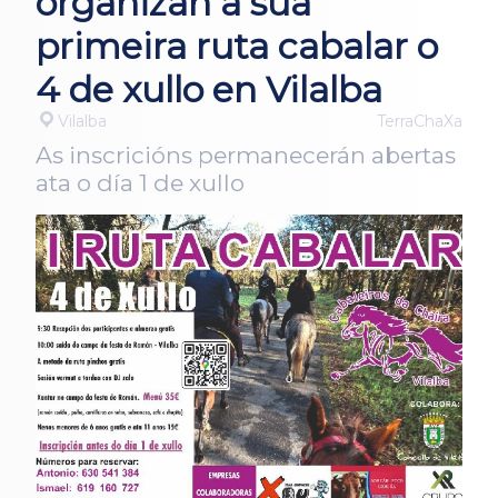
organizan a súa
primeira ruta cabalar o
4 de xullo en Vilalba
Vilalba
TerraChaXa
As inscricións permanecerán abertas
ata o día 1 de xullo