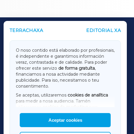
TERRACHAXA
EDITORIAL XA
OUTROS PERIÓDICOS
GALICIAXA
O noso contido está elaborado por profesionais,
é independente e garantimos información
LUGOXA
veraz, contrastada e de calidade. Para poder
ofrecer este servizo
de forma gratuíta
,
financiamos a nosa actividade mediante
TERRACHAXA
publicidade. Para iso, necesitamos o teu
consentimento.
SARRIAXA
Se aceptas, utilizaremos
cookies de analítica
para medir a nosa audiencia. Tamén
AMARIÑAXA
utilizaremos
cookies de marketing
para
mostrar publicidade de terceiros.
Aceptar cookies
RIBEIRASACRAXA
Así mesmo, podes personalizar a elección das
cookies que desexas permitir.