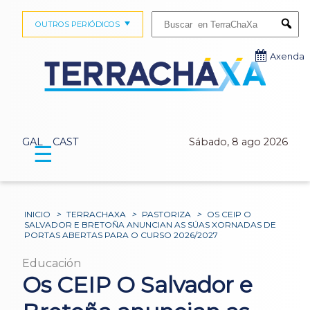
Buscar:
OUTROS PERIÓDICOS
Submi
Axenda
GAL
CAST
Sábado, 8 ago 2026
☰
INICIO
>
TERRACHAXA
>
PASTORIZA
>
OS CEIP O
SALVADOR E BRETOÑA ANUNCIAN AS SÚAS XORNADAS DE
PORTAS ABERTAS PARA O CURSO 2026/2027
Educación
Os CEIP O Salvador e