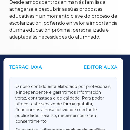
Desde ambos centros animan ás familias a
achegarse e descubrir as súas propostas
educativas nun momento clave do proceso de
escolarización, poñendo en valor a importancia
dunha educación próxima, personalizada e
adaptada ás necesidades do alumnado.
TERRACHAXA
EDITORIAL XA
OUTROS PERIÓDICOS
GALICIAXA
O noso contido está elaborado por profesionais,
é independente e garantimos información
LUGOXA
veraz, contrastada e de calidade. Para poder
ofrecer este servizo
de forma gratuíta
,
financiamos a nosa actividade mediante
TERRACHAXA
publicidade. Para iso, necesitamos o teu
consentimento.
SARRIAXA
Se aceptas, utilizaremos
cookies de analítica