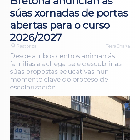
Bretoña anuncian as
súas xornadas de portas
abertas para o curso
2026/2027
Pastoriza
TerraChaXa
Desde ambos centros animan ás
familias a achegarse e descubrir as
súas propostas educativas nun
momento clave do proceso de
escolarización