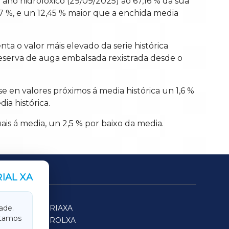
no hidrolóxico (29/09/2025) ao 67,16 % da súa
 %, e un 12,45 % maior que a enchida media
nta o valor máis elevado da serie histórica
eserva de auga embalsada rexistrada desde o
e en valores próximos á media histórica un 1,6 %
ia histórica.
is á media, un 2,5 % por baixo da media.
IAL XA
SARRIAXA
ade.
itamos
FERROLXA