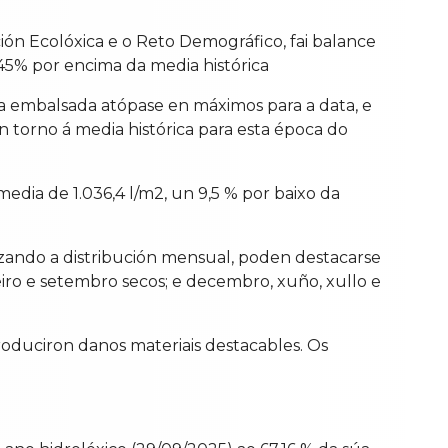
ón Ecolóxica e o Reto Demográfico, fai balance
45% por encima da media histórica
ga embalsada atópase en máximos para a data, e
 torno á media histórica para esta época do
dia de 1.036,4 l/m2, un 9,5 % por baixo da
izando a distribución mensual, poden destacarse
ro e setembro secos; e decembro, xuño, xullo e
roduciron danos materiais destacables. Os