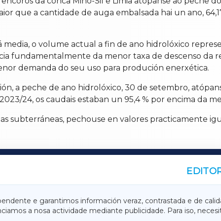
ncoros da conca Miño-Sil e Limia atópanse ao peche do a
or que a cantidade de auga embalsada hai un ano, 64,17
 á media, o volume actual a fin de ano hidrolóxico represe
uencia fundamentalmente da menor taxa de descenso da r
nor demanda do seu uso para produción enerxética.
ión, a peche de ano hidrolóxico, 30 de setembro, atópans
 2023/24, os caudais estaban un 95,4 % por encima da med
as subterráneas, pechouse en valores practicamente igua
EDITOR
A
TERRACHAXA
pendente e garantimos información veraz, contrastada e de calid
anciamos a nosa actividade mediante publicidade. Para iso, neces
ASACRAXA
ACORUÑAXA