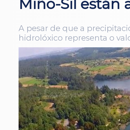
Miño-Sil están
A pesar de que a precipitaci
hidrolóxico representa o val