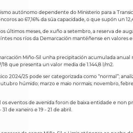
nismo autónomo dependente do Ministerio para a Transici
ncoros ao 67,16% da súa capacidade, o que supón un 12,
 nos últimos meses, de xuño a setembro, a reserva de au
uíntes nos ríos da Demarcación mantéñense en valores en
arcación Miño-Sil unha precipitación acumulada anual me
17/18 que presenta un valor media de 1.144,8 l/m2.
óxico 2024/25 pode ser categorizada como “normal”; anal
outubro húmido; marzo e maio normais; novembro, febrei
al os eventos de avenida foron de baixa entidade e non p
31 de xaneiro e 19 - 21 de abril.