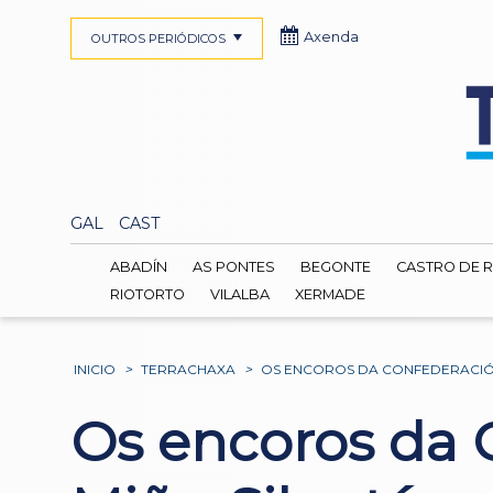
Axenda
OUTROS PERIÓDICOS
GAL
CAST
ABADÍN
AS PONTES
BEGONTE
CASTRO DE R
RIOTORTO
VILALBA
XERMADE
INICIO
>
TERRACHAXA
>
OS ENCOROS DA CONFEDERACIÓN 
Os encoros da 