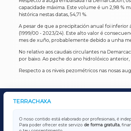
Respecto á auga embalsada na Demarcación, os e
capacidade máxima. Este volume é un 2,98 % mai
histórica nestas datas, 54,71 %.
A pesar de que a precipitación anual foi inferior
(1999/00 - 2023/24). Este alto valor é consec
mes de xuño, probablemente debido a unha me
No relativo aos caudais circulantes na Demarcac
por baixo. Ao peche do ano hidrolóxico anterior,
Respecto a os niveis pezométricos nas nosas aug
TERRACHAXA
OUTROS PERIÓDICOS
GALICIAXA
LUGOX
O noso contido está elaborado por profesionais, é inde
Para poder ofrecer este servizo
de forma gratuíta
, fin
AMARIÑAXA
RIBEIR
o teu consentimento.