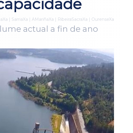
 capacidade
haXa | SarriaXa | AMariñaXa | RibeiraSacraXa | OurenseXa
olume actual a fin de ano