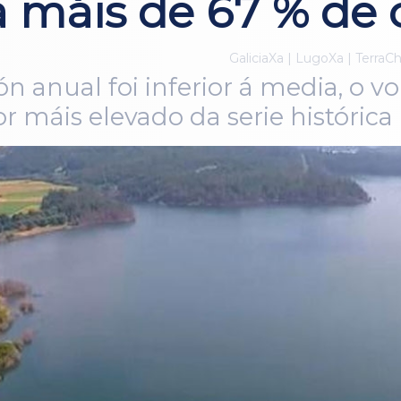
 a máis de 67 % de
GaliciaXa | LugoXa | TerraC
ón anual foi inferior á media, o v
or máis elevado da serie histórica