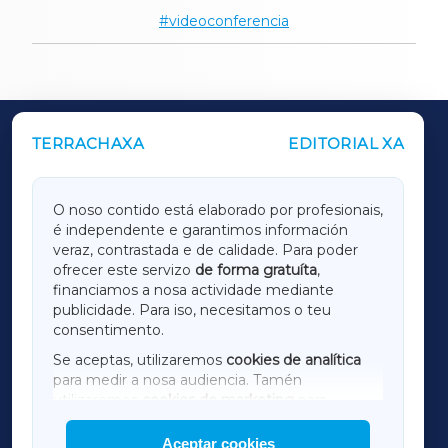
videoconferencia
TERRACHAXA
EDITORIAL XA
OUTROS PERIÓDICOS
GALICIAXA
O noso contido está elaborado por profesionais,
é independente e garantimos información
LUGOXA
veraz, contrastada e de calidade. Para poder
ofrecer este servizo
de forma gratuíta
,
financiamos a nosa actividade mediante
TERRACHAXA
publicidade. Para iso, necesitamos o teu
consentimento.
SARRIAXA
Se aceptas, utilizaremos
cookies de analítica
para medir a nosa audiencia. Tamén
AMARIÑAXA
utilizaremos
cookies de marketing
para
mostrar publicidade de terceiros.
Aceptar cookies
RIBEIRASACRAXA