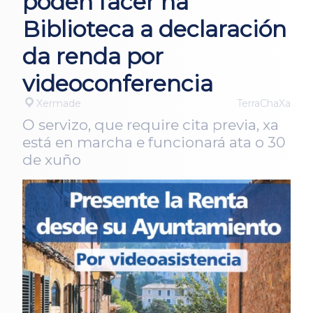
poden facer na
Biblioteca a declaración
da renda por
videoconferencia
Xermade
TerraChaXa
O servizo, que require cita previa, xa
está en marcha e funcionará ata o 30
de xuño