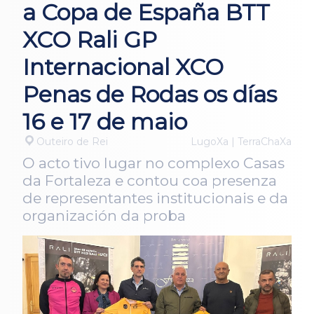
a Copa de España BTT
XCO Rali GP
Internacional XCO
Penas de Rodas os días
16 e 17 de maio
Outeiro de Rei
LugoXa | TerraChaXa
O acto tivo lugar no complexo Casas
da Fortaleza e contou coa presenza
de representantes institucionais e da
organización da proba