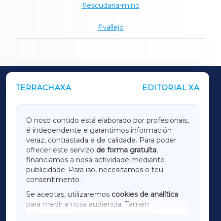
escudaria-mino
vallejo
TERRACHAXA
EDITORIAL XA
OUTROS PERIÓDICOS
GALICIAXA
O noso contido está elaborado por profesionais,
é independente e garantimos información
LUGOXA
veraz, contrastada e de calidade. Para poder
ofrecer este servizo
de forma gratuíta
,
financiamos a nosa actividade mediante
TERRACHAXA
publicidade. Para iso, necesitamos o teu
consentimento.
SARRIAXA
Se aceptas, utilizaremos
cookies de analítica
para medir a nosa audiencia. Tamén
AMARIÑAXA
utilizaremos
cookies de marketing
para