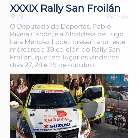
XXXIX Rally San Froilán
Pol
TerraChaXa
O Deputado de Deportes, Pablo
Rivera Capón, e a Alcaldesa de Lugo,
Lara Méndez López presentaron este
mércores a 39 edición do Rally San
Froilán, que terá lugar os vindeiros
días 27, 28 e 29 de outubro.