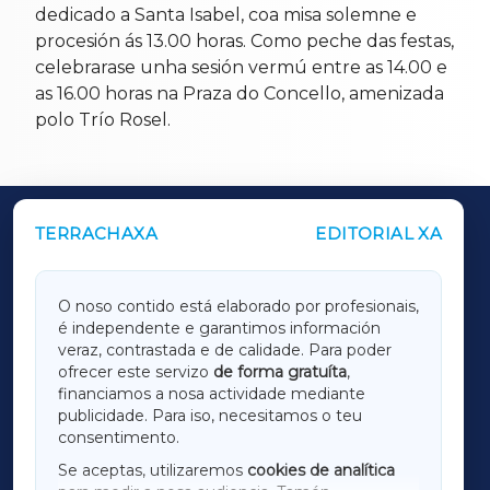
dedicado a Santa Isabel, coa misa solemne e
procesión ás 13.00 horas. Como peche das festas,
celebrarase unha sesión vermú entre as 14.00 e
as 16.00 horas na Praza do Concello, amenizada
polo Trío Rosel.
TERRACHAXA
EDITORIAL XA
OUTROS PERIÓDICOS
GALICIAXA
O noso contido está elaborado por profesionais,
é independente e garantimos información
LUGOXA
veraz, contrastada e de calidade. Para poder
ofrecer este servizo
de forma gratuíta
,
financiamos a nosa actividade mediante
TERRACHAXA
publicidade. Para iso, necesitamos o teu
consentimento.
SARRIAXA
Se aceptas, utilizaremos
cookies de analítica