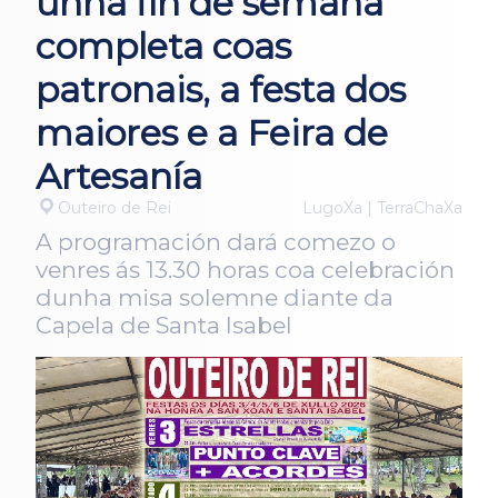
unha fin de semana
completa coas
patronais, a festa dos
maiores e a Feira de
Artesanía
Outeiro de Rei
LugoXa | TerraChaXa
A programación dará comezo o
venres ás 13.30 horas coa celebración
dunha misa solemne diante da
Capela de Santa Isabel