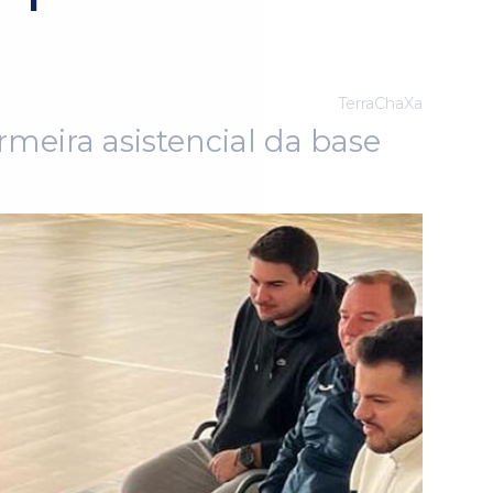
TerraChaXa
meira asistencial da base