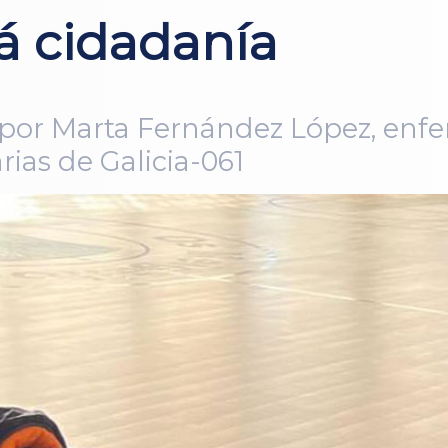
 á cidadanía
por Marta Fernández López, enfer
ias de Galicia-061