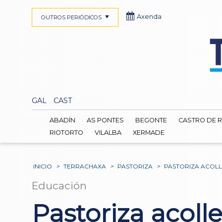
Axenda
OUTROS PERIÓDICOS
GAL
CAST
ABADÍN
AS PONTES
BEGONTE
CASTRO DE R
RIOTORTO
VILALBA
XERMADE
INICIO
>
TERRACHAXA
>
PASTORIZA
>
PASTORIZA ACOLL
Educación
Pastoriza acoll