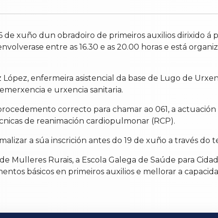
6 de xuño dun obradoiro de primeiros auxilios dirixido á 
senvolverase entre as 16.30 e as 20.00 horas e está organi
López, enfermeira asistencial da base de Lugo de Urxenc
 emerxencia e urxencia sanitaria.
procedemento correcto para chamar ao 061, a actuación a
cnicas de reanimación cardiopulmonar (RCP).
alizar a súa inscrición antes do 19 de xuño a través do t
n de Mulleres Rurais, a Escola Galega de Saúde para Cida
tos básicos en primeiros auxilios e mellorar a capacid