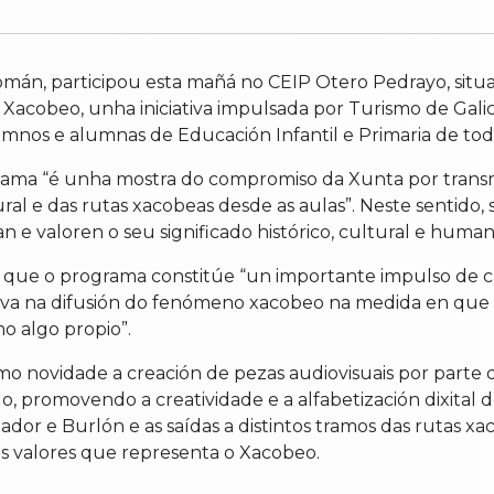
án, participou esta mañá no CEIP Otero Pedrayo, situ
acobeo, unha iniciativa impulsada por Turismo de Galici
umnos e alumnas de Educación Infantil e Primaria de toda
 “é unha mostra do compromiso da Xunta por transmiti
l e das rutas xacobeas desde as aulas”. Neste sentido, s
e valoren o seu significado histórico, cultural e human
 que o programa constitúe “un importante impulso de c
va na difusión do fenómeno xacobeo na medida en que “
o algo propio”.
o novidade a creación de pezas audiovisuais por parte 
o, promovendo a creatividade e a alfabetización dixital
or e Burlón e as saídas a distintos tramos das rutas xa
aos valores que representa o Xacobeo.