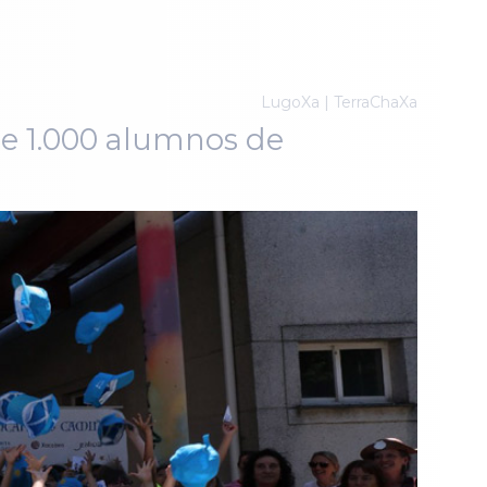
LugoXa | TerraChaXa
se 1.000 alumnos de