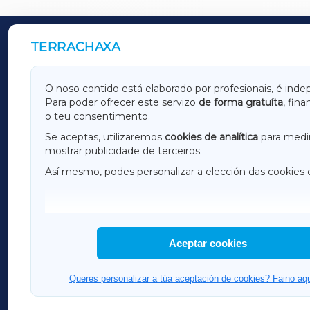
TERRACHAXA
OUTROS PERIÓDICOS
GALICIAXA
LUGOX
O noso contido está elaborado por profesionais, é inde
Para poder ofrecer este servizo
de forma gratuíta
, fin
AMARIÑAXA
RIBEIR
o teu consentimento.
OURENSEXA
Se aceptas, utilizaremos
cookies de analítica
para medir
mostrar publicidade de terceiros.
Así mesmo, podes personalizar a elección das cookies 
F
I
H
Aceptar cookies
Queres personalizar a túa aceptación de cookies? Faino aqu