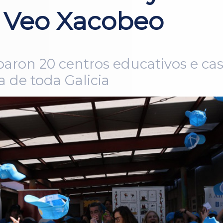
 Veo Xacobeo
iparon 20 centros educativos e ca
a de toda Galicia