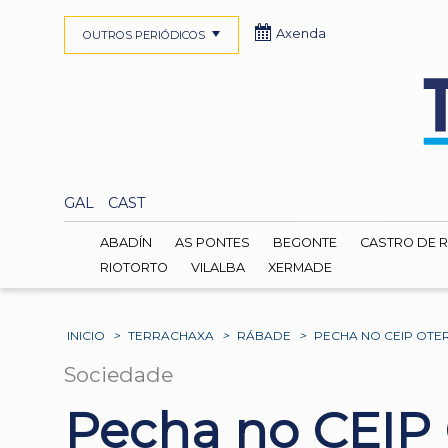
Axenda
OUTROS PERIÓDICOS
GAL
CAST
ABADÍN
AS PONTES
BEGONTE
CASTRO DE R
RIOTORTO
VILALBA
XERMADE
INICIO
>
TERRACHAXA
>
RÁBADE
>
PECHA NO CEIP OT
Sociedade
Pecha no CEIP 