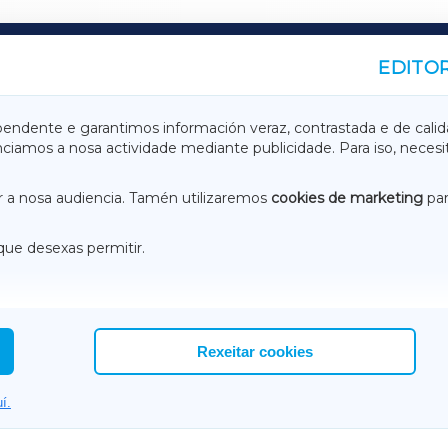
EDITOR
A
TERRACHAXA
pendente e garantimos información veraz, contrastada e de calid
anciamos a nosa actividade mediante publicidade. Para iso, neces
ASACRAXA
ACORUÑAXA
 a nosa audiencia. Tamén utilizaremos
cookies de marketing
par
que desexas permitir.
ACEBOOK
CONTACTO
NSTAGRAM
EMEROTECA
Rexeitar cookies
í.