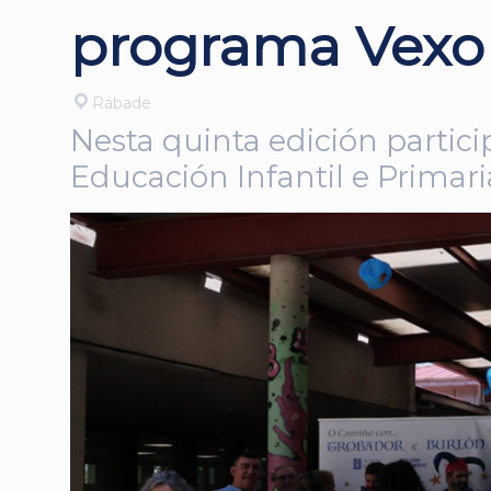
programa Vexo
Rábade
Nesta quinta edición partic
Educación Infantil e Primari