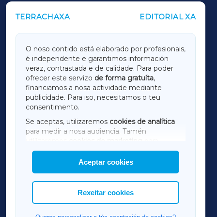
TERRACHAXA
EDITORIAL XA
OUTROS PERIÓDICOS
GALICIAXA
O noso contido está elaborado por profesionais,
é independente e garantimos información
LUGOXA
veraz, contrastada e de calidade. Para poder
ofrecer este servizo
de forma gratuíta
,
financiamos a nosa actividade mediante
TERRACHAXA
publicidade. Para iso, necesitamos o teu
consentimento.
SARRIAXA
Se aceptas, utilizaremos
cookies de analítica
para medir a nosa audiencia. Tamén
AMARIÑAXA
utilizaremos
cookies de marketing
para
mostrar publicidade de terceiros.
Aceptar cookies
RIBEIRASACRAXA
Así mesmo, podes personalizar a elección das
cookies que desexas permitir.
ACORUÑAXA
Rexeitar cookies
FERROLXA