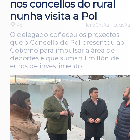
nos concellos do rural
nunha visita a Pol
Pol
TerraChaXa | LugoXa
O delegado coñeceu os proxectos
que o Concello de Pol presentou ao
Goberno para impulsar a área de
deportes e que suman 1 millón de
euros de investimento.