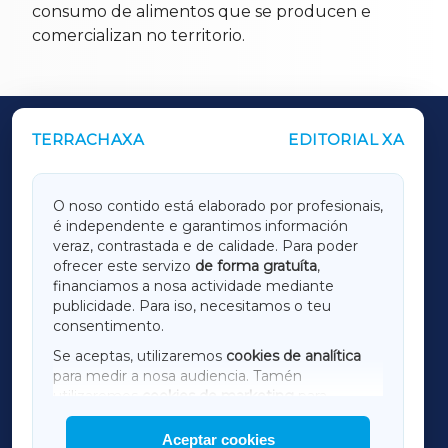
consumo de alimentos que se producen e
comercializan no territorio.
TERRACHAXA
EDITORIAL XA
OUTROS PERIÓDICOS
GALICIAXA
O noso contido está elaborado por profesionais,
é independente e garantimos información
LUGOXA
veraz, contrastada e de calidade. Para poder
ofrecer este servizo
de forma gratuíta
,
financiamos a nosa actividade mediante
TERRACHAXA
publicidade. Para iso, necesitamos o teu
consentimento.
SARRIAXA
Se aceptas, utilizaremos
cookies de analítica
para medir a nosa audiencia. Tamén
AMARIÑAXA
utilizaremos
cookies de marketing
para
mostrar publicidade de terceiros.
Aceptar cookies
RIBEIRASACRAXA
Así mesmo, podes personalizar a elección das