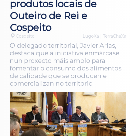
produtos locais de
Outeiro de Rei e
Cospeito
Cospeito
LugoXa | TerraChaXa
O delegado territorial, Javier Arias,
destaca que a iniciativa enmárcase
nun proxecto máis amplo para
fomentar o consumo dos alimentos
de calidade que se producen e
comercializan no territorio