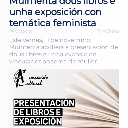
Muimenta dous libros e
unha exposición con
temática feminista
Cospeito
TerraChaXa
Este venres, 11 de novembro,
Muimenta acollerá a presentación de
dous libros e unha exposición
vinculados ao tema da muller.