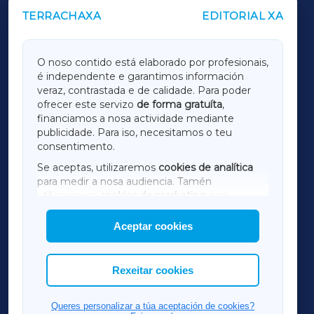
TERRACHAXA
EDITORIAL XA
OUTROS PERIÓDICOS
GALICIAXA
O noso contido está elaborado por profesionais,
é independente e garantimos información
LUGOXA
veraz, contrastada e de calidade. Para poder
ofrecer este servizo
de forma gratuíta
,
financiamos a nosa actividade mediante
TERRACHAXA
publicidade. Para iso, necesitamos o teu
consentimento.
SARRIAXA
Se aceptas, utilizaremos
cookies de analítica
para medir a nosa audiencia. Tamén
AMARIÑAXA
utilizaremos
cookies de marketing
para
mostrar publicidade de terceiros.
Aceptar cookies
RIBEIRASACRAXA
Así mesmo, podes personalizar a elección das
cookies que desexas permitir.
ACORUÑAXA
Rexeitar cookies
FERROLXA
Queres personalizar a túa aceptación de cookies?