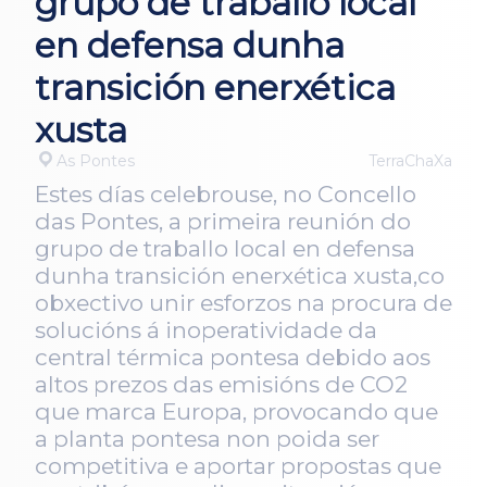
grupo de traballo local
en defensa dunha
transición enerxética
xusta
As Pontes
TerraChaXa
Estes días celebrouse, no Concello
das Pontes, a primeira reunión do
grupo de traballo local en defensa
dunha transición enerxética xusta,co
obxectivo unir esforzos na procura de
solucións á inoperatividade da
central térmica pontesa debido aos
altos prezos das emisións de CO2
que marca Europa, provocando que
a planta pontesa non poida ser
competitiva e aportar propostas que