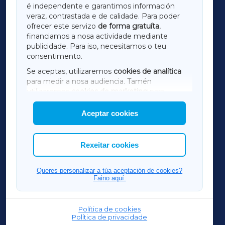
é independente e garantimos información
LUGOXA
veraz, contrastada e de calidade. Para poder
ofrecer este servizo
de forma gratuíta
,
financiamos a nosa actividade mediante
TERRACHAXA
publicidade. Para iso, necesitamos o teu
consentimento.
SARRIAXA
Se aceptas, utilizaremos
cookies de analítica
para medir a nosa audiencia. Tamén
AMARIÑAXA
utilizaremos
cookies de marketing
para
mostrar publicidade de terceiros.
Aceptar cookies
RIBEIRASACRAXA
Así mesmo, podes personalizar a elección das
cookies que desexas permitir.
ACORUÑAXA
Rexeitar cookies
FERROLXA
Queres personalizar a túa aceptación de cookies?
Faino aquí.
OURENSEXA
Política de cookies
Política de privacidade