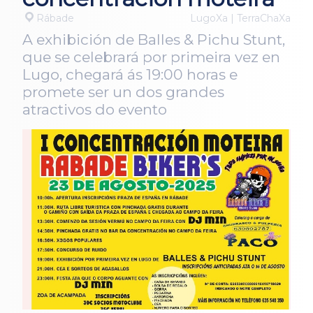
Rábade
LugoXa | TerraChaXa
A exhibición de Balles & Pichu Stunt,
que se celebrará por primeira vez en
Lugo, chegará ás 19:00 horas e
promete ser un dos grandes
atractivos do evento