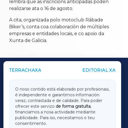
lembra que as inscricións anticipadas poden
realizarse ata o 16 de agosto.
A cita, organizada polo motoclub Rábade
Biker’s, conta coa colaboración de múltiples
empresas e entidades locais, e co apoio da
Xunta de Galicia.
TERRACHAXA
EDITORIAL XA
OUTROS PERIÓDICOS
GALICIAXA
O noso contido está elaborado por profesionais,
é independente e garantimos información
LUGOXA
veraz, contrastada e de calidade. Para poder
ofrecer este servizo
de forma gratuíta
,
financiamos a nosa actividade mediante
TERRACHAXA
publicidade. Para iso, necesitamos o teu
consentimento.
SARRIAXA