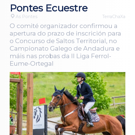
Pontes Ecuestre
As Pontes
TerraChaXa
O comité organizador confirmou a
apertura do prazo de inscrición para
o Concurso de Saltos Territorial, no
Campionato Galego de Andadura e
máis nas probas da II Liga Ferrol-
Eume-Ortegal