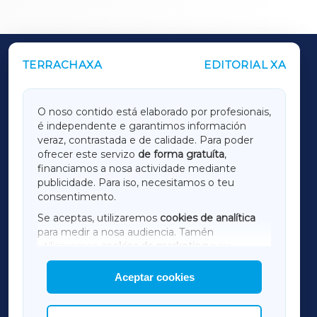
TERRACHAXA
EDITORIAL XA
OUTROS PERIÓDICOS
GALICIAXA
O noso contido está elaborado por profesionais,
é independente e garantimos información
LUGOXA
veraz, contrastada e de calidade. Para poder
ofrecer este servizo
de forma gratuíta
,
financiamos a nosa actividade mediante
TERRACHAXA
publicidade. Para iso, necesitamos o teu
consentimento.
SARRIAXA
Se aceptas, utilizaremos
cookies de analítica
para medir a nosa audiencia. Tamén
AMARIÑAXA
utilizaremos
cookies de marketing
para
mostrar publicidade de terceiros.
Aceptar cookies
RIBEIRASACRAXA
Así mesmo, podes personalizar a elección das
cookies que desexas permitir.
ACORUÑAXA