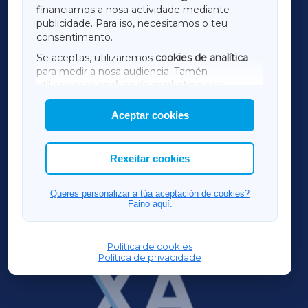
financiamos a nosa actividade mediante
TERRACHAXA
publicidade. Para iso, necesitamos o teu
consentimento.
SARRIAXA
Se aceptas, utilizaremos
cookies de analítica
para medir a nosa audiencia. Tamén
AMARIÑAXA
utilizaremos
cookies de marketing
para
mostrar publicidade de terceiros.
Aceptar cookies
RIBEIRASACRAXA
Así mesmo, podes personalizar a elección das
cookies que desexas permitir.
ACORUÑAXA
Rexeitar cookies
FERROLXA
Queres personalizar a túa aceptación de cookies?
Faino aquí.
OURENSEXA
Política de cookies
Política de privacidade