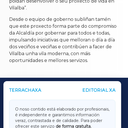
poidan desenvolver o seu proxecto de vida en
Vilalba”.
Desde o equipo de goberno subliñan tamén
que este proxecto forma parte do compromiso
da Alcaldía por gobernar para todos e todas,
impulsando iniciativas que melloran o día a día
dos veciños e veciñas e contribúen a facer de
Vilalba unha vila moderna, con máis
oportunidades e mellores servizos.
TERRACHAXA
EDITORIAL XA
OUTROS PERIÓDICOS
GALICIAXA
O noso contido está elaborado por profesionais,
é independente e garantimos información
LUGOXA
veraz, contrastada e de calidade. Para poder
ofrecer este servizo
de forma gratuíta
,