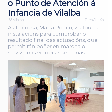
o Punto de Atención á
Infancia de Vilalba
Vilalba
TerraChaXa
A alcaldesa, Marta Rouco, visitou as
instalacións para comprobar o
resultado final das actuacións, que
permitirán poñer en marcha o
servizo nas vindeiras semanas