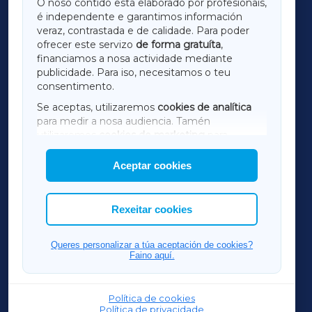
O noso contido está elaborado por profesionais,
é independente e garantimos información
LUGOXA
veraz, contrastada e de calidade. Para poder
ofrecer este servizo
de forma gratuíta
,
financiamos a nosa actividade mediante
TERRACHAXA
publicidade. Para iso, necesitamos o teu
consentimento.
SARRIAXA
Se aceptas, utilizaremos
cookies de analítica
para medir a nosa audiencia. Tamén
AMARIÑAXA
utilizaremos
cookies de marketing
para
mostrar publicidade de terceiros.
Aceptar cookies
RIBEIRASACRAXA
Así mesmo, podes personalizar a elección das
cookies que desexas permitir.
ACORUÑAXA
Rexeitar cookies
FERROLXA
Queres personalizar a túa aceptación de cookies?
Faino aquí.
OURENSEXA
Política de cookies
Política de privacidade