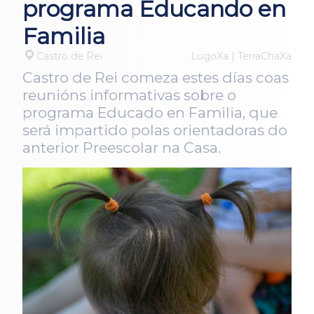
programa Educando en
Familia
Castro de Rei
LugoXa | TerraChaXa
Castro de Rei comeza estes días coas
reunións informativas sobre o
programa Educado en Familia, que
será impartido polas orientadoras do
anterior Preescolar na Casa.