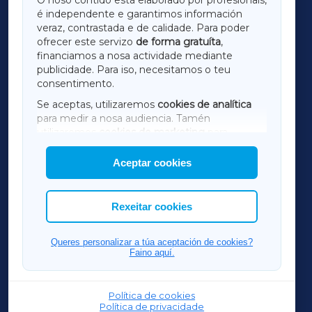
é independente e garantimos información
LUGOXA
veraz, contrastada e de calidade. Para poder
ofrecer este servizo
de forma gratuíta
,
financiamos a nosa actividade mediante
TERRACHAXA
publicidade. Para iso, necesitamos o teu
consentimento.
SARRIAXA
Se aceptas, utilizaremos
cookies de analítica
para medir a nosa audiencia. Tamén
AMARIÑAXA
utilizaremos
cookies de marketing
para
mostrar publicidade de terceiros.
Aceptar cookies
RIBEIRASACRAXA
Así mesmo, podes personalizar a elección das
cookies que desexas permitir.
ACORUÑAXA
Rexeitar cookies
FERROLXA
Queres personalizar a túa aceptación de cookies?
Faino aquí.
OURENSEXA
Política de cookies
Política de privacidade