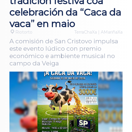
tradición festiva coa
celebración da “Caca da
vaca” en maio
Riotorto
TerraChaXa | AMariñaXa
A comisión de San Cristovo impulsa
este evento lúdico con premio
económico e ambiente musical no
campo da Veiga