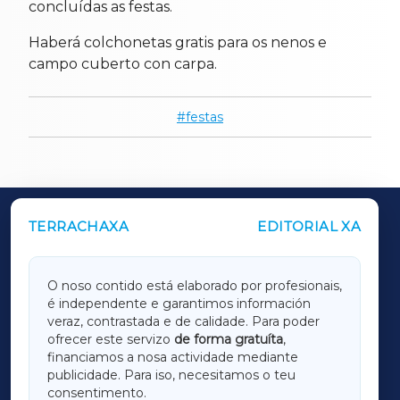
concluídas as festas.
Haberá colchonetas gratis para os nenos e
campo cuberto con carpa.
festas
TERRACHAXA
EDITORIAL XA
OUTROS PERIÓDICOS
GALICIAXA
O noso contido está elaborado por profesionais,
é independente e garantimos información
LUGOXA
veraz, contrastada e de calidade. Para poder
ofrecer este servizo
de forma gratuíta
,
financiamos a nosa actividade mediante
TERRACHAXA
publicidade. Para iso, necesitamos o teu
consentimento.