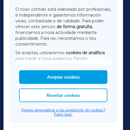
GALICIAXA
O noso contido está elaborado por profesionais,
é independente e garantimos información
LUGOXA
veraz, contrastada e de calidade. Para poder
ofrecer este servizo
de forma gratuíta
,
financiamos a nosa actividade mediante
TERRACHAXA
publicidade. Para iso, necesitamos o teu
consentimento.
SARRIAXA
Se aceptas, utilizaremos
cookies de analítica
para medir a nosa audiencia. Tamén
AMARIÑAXA
utilizaremos
cookies de marketing
para
mostrar publicidade de terceiros.
Aceptar cookies
RIBEIRASACRAXA
Así mesmo, podes personalizar a elección das
cookies que desexas permitir.
ACORUÑAXA
Rexeitar cookies
FERROLXA
Queres personalizar a túa aceptación de cookies?
Faino aquí.
OURENSEXA