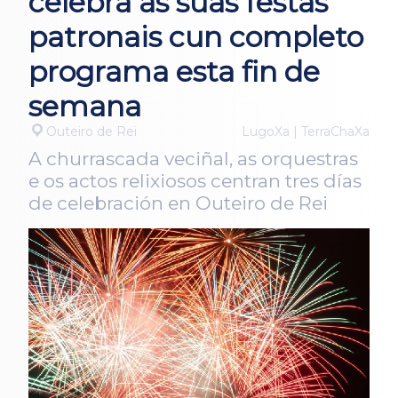
celebra as súas festas
patronais cun completo
programa esta fin de
semana
Outeiro de Rei
LugoXa | TerraChaXa
A churrascada veciñal, as orquestras
e os actos relixiosos centran tres días
de celebración en Outeiro de Rei