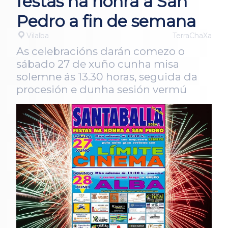
festas na honra a San
Pedro a fin de semana
Vilalba
TerraChaXa
As celebracións darán comezo o
sábado 27 de xuño cunha misa
solemne ás 13.30 horas, seguida da
procesión e dunha sesión vermú