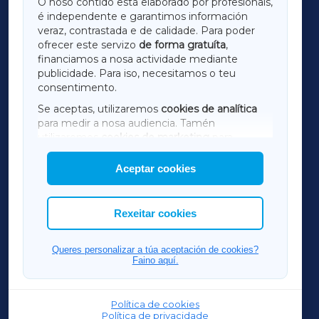
O noso contido está elaborado por profesionais,
é independente e garantimos información
LUGOXA
veraz, contrastada e de calidade. Para poder
ofrecer este servizo
de forma gratuíta
,
financiamos a nosa actividade mediante
TERRACHAXA
publicidade. Para iso, necesitamos o teu
consentimento.
SARRIAXA
Se aceptas, utilizaremos
cookies de analítica
para medir a nosa audiencia. Tamén
AMARIÑAXA
utilizaremos
cookies de marketing
para
mostrar publicidade de terceiros.
Aceptar cookies
RIBEIRASACRAXA
Así mesmo, podes personalizar a elección das
cookies que desexas permitir.
ACORUÑAXA
Rexeitar cookies
FERROLXA
Queres personalizar a túa aceptación de cookies?
Faino aquí.
OURENSEXA
Política de cookies
Política de privacidade