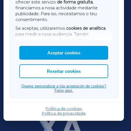
ofrecer este servizo
de forma gratuíta
,
financiamos a nosa actividade mediante
TERRACHAXA
publicidade. Para iso, necesitamos o teu
consentimento.
SARRIAXA
Se aceptas, utilizaremos
cookies de analítica
para medir a nosa audiencia. Tamén
AMARIÑAXA
utilizaremos
cookies de marketing
para
mostrar publicidade de terceiros.
Aceptar cookies
RIBEIRASACRAXA
Así mesmo, podes personalizar a elección das
cookies que desexas permitir.
ACORUÑAXA
Rexeitar cookies
FERROLXA
Queres personalizar a túa aceptación de cookies?
Faino aquí.
OURENSEXA
Política de cookies
Política de privacidade