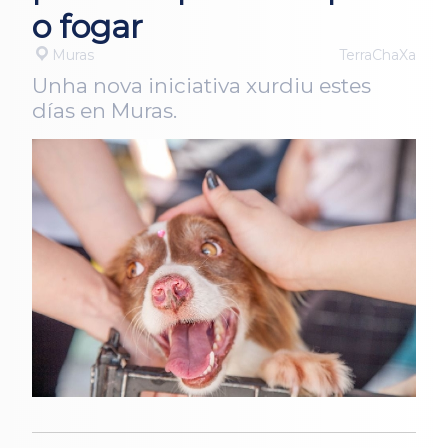
o fogar
Muras
TerraChaXa
Unha nova iniciativa xurdiu estes
días en Muras.