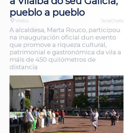
a Vilalba do seu Galicia,
pueblo a pueblo
Vilalba
TerraChaXa
A alcaldesa, Marta Rouco, participou
na inauguración oficial dun evento
que promove a riqueza cultural,
patrimonial e gastronómica da vila a
máis de 450 quilómetros de
distancia