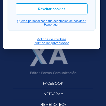
cookies que desexas permitir.
ACORUÑAXA
Rexeitar cookies
FERROLXA
Queres personalizar a túa aceptación de cookies?
Faino aquí.
OURENSEXA
Política de cookies
Política de privacidade
FACEBOOK
INSTAGRAM
HEMEROTECA