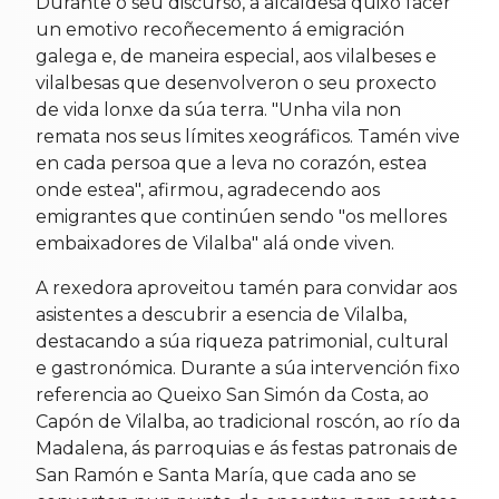
Durante o seu discurso, a alcaldesa quixo facer
un emotivo recoñecemento á emigración
galega e, de maneira especial, aos vilalbeses e
vilalbesas que desenvolveron o seu proxecto
de vida lonxe da súa terra. "Unha vila non
remata nos seus límites xeográficos. Tamén vive
en cada persoa que a leva no corazón, estea
onde estea", afirmou, agradecendo aos
emigrantes que continúen sendo "os mellores
embaixadores de Vilalba" alá onde viven.
A rexedora aproveitou tamén para convidar aos
asistentes a descubrir a esencia de Vilalba,
destacando a súa riqueza patrimonial, cultural
e gastronómica. Durante a súa intervención fixo
referencia ao Queixo San Simón da Costa, ao
Capón de Vilalba, ao tradicional roscón, ao río da
Madalena, ás parroquias e ás festas patronais de
San Ramón e Santa María, que cada ano se