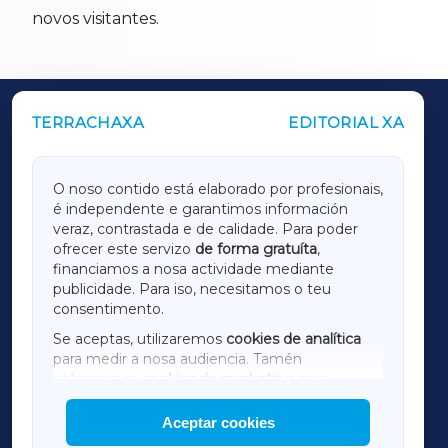
novos visitantes.
TERRACHAXA
EDITORIAL XA
OUTROS PERIÓDICOS
GALICIAXA
O noso contido está elaborado por profesionais,
é independente e garantimos información
LUGOXA
veraz, contrastada e de calidade. Para poder
ofrecer este servizo
de forma gratuíta
,
financiamos a nosa actividade mediante
TERRACHAXA
publicidade. Para iso, necesitamos o teu
consentimento.
SARRIAXA
Se aceptas, utilizaremos
cookies de analítica
para medir a nosa audiencia. Tamén
AMARIÑAXA
utilizaremos
cookies de marketing
para
mostrar publicidade de terceiros.
Aceptar cookies
RIBEIRASACRAXA
Así mesmo, podes personalizar a elección das