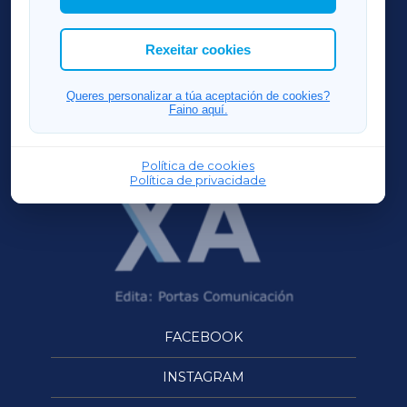
cookies que desexas permitir.
ACORUÑAXA
Rexeitar cookies
FERROLXA
Queres personalizar a túa aceptación de cookies?
Faino aquí.
OURENSEXA
Política de cookies
Política de privacidade
FACEBOOK
INSTAGRAM