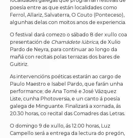
localidades galegas que programan festivais de
poesía entre as que están localidades como
Ferrol, Allariz, Salvaterra, O Couto (Ponteceso),
algunhas delas con moitos anos de experiencia.
O festival dará comezo o sábado 8 der xullo coa
presentación de
Chamádete lúbrica,
de Xulio
Pardo de Neyra, para continuar ao longo da
mañá con recitais polas terrazas dos bares de
Guitiriz.
As intervencións poéticas estarán ao cargo de
Paulo Maestro e Isabel Pardo, que farán unha
performance; de Ana Tomé e José Vázquez
Liste, cunha Photoversia, e un canto á poesía
galega de Minguante. Finalizará a xornada, ás
20.30 horas, co recital das Comadres das Letras.
O domingo 9 de xullo, ás 12.00 horas, Luz
Campello será a entrega da lectura do pregón,