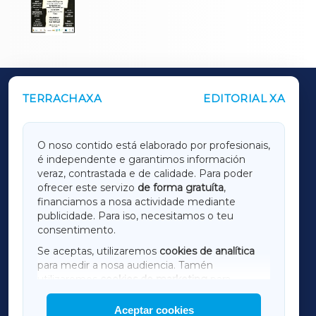
TERRACHAXA
EDITORIAL XA
OUTROS PERIÓDICOS
GALICIAXA
O noso contido está elaborado por profesionais,
é independente e garantimos información
LUGOXA
veraz, contrastada e de calidade. Para poder
ofrecer este servizo
de forma gratuíta
,
financiamos a nosa actividade mediante
TERRACHAXA
publicidade. Para iso, necesitamos o teu
consentimento.
SARRIAXA
Se aceptas, utilizaremos
cookies de analítica
para medir a nosa audiencia. Tamén
AMARIÑAXA
utilizaremos
cookies de marketing
para
mostrar publicidade de terceiros.
Aceptar cookies
RIBEIRASACRAXA
Así mesmo, podes personalizar a elección das