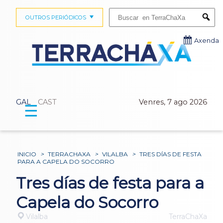
Buscar:
OUTROS PERIÓDICOS
Submi
Axenda
GAL
CAST
Venres, 7 ago 2026
☰
INICIO
>
TERRACHAXA
>
VILALBA
>
TRES DÍAS DE FESTA
PARA A CAPELA DO SOCORRO
Tres días de festa para a
Capela do Socorro
Vilalba
TerraChaXa