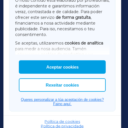
O noso contido está elaborado por profesionais,
é independente e garantimos información
LUGOXA
veraz, contrastada e de calidade. Para poder
ofrecer este servizo
de forma gratuíta
,
financiamos a nosa actividade mediante
TERRACHAXA
publicidade. Para iso, necesitamos o teu
consentimento.
SARRIAXA
Se aceptas, utilizaremos
cookies de analítica
para medir a nosa audiencia. Tamén
AMARIÑAXA
utilizaremos
cookies de marketing
para
mostrar publicidade de terceiros.
Aceptar cookies
RIBEIRASACRAXA
Así mesmo, podes personalizar a elección das
cookies que desexas permitir.
ACORUÑAXA
Rexeitar cookies
FERROLXA
Queres personalizar a túa aceptación de cookies?
Faino aquí.
OURENSEXA
Política de cookies
Política de privacidade