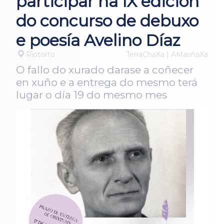
participar na IX edición
do concurso de debuxo
e poesía Avelino Díaz
Riotorto
TerraChaXa | AMariñaXa
O fallo do xurado darase a coñecer
en xuño e a entrega do mesmo terá
lugar o día 19 do mesmo mes