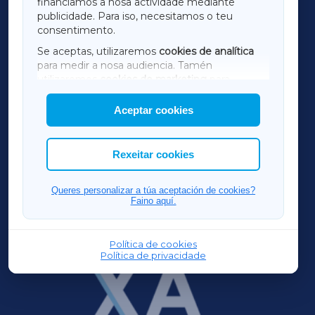
financiamos a nosa actividade mediante
TERRACHAXA
publicidade. Para iso, necesitamos o teu
consentimento.
SARRIAXA
Se aceptas, utilizaremos
cookies de analítica
para medir a nosa audiencia. Tamén
AMARIÑAXA
utilizaremos
cookies de marketing
para
mostrar publicidade de terceiros.
Aceptar cookies
RIBEIRASACRAXA
Así mesmo, podes personalizar a elección das
cookies que desexas permitir.
ACORUÑAXA
Rexeitar cookies
FERROLXA
Queres personalizar a túa aceptación de cookies?
Faino aquí.
OURENSEXA
Política de cookies
Política de privacidade