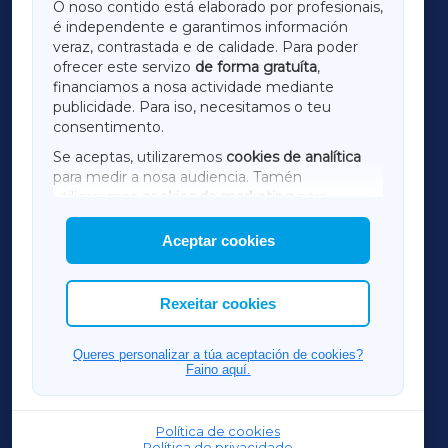
O noso contido está elaborado por profesionais,
é independente e garantimos información
LUGOXA
veraz, contrastada e de calidade. Para poder
ofrecer este servizo
de forma gratuíta
,
financiamos a nosa actividade mediante
TERRACHAXA
publicidade. Para iso, necesitamos o teu
consentimento.
SARRIAXA
Se aceptas, utilizaremos
cookies de analítica
para medir a nosa audiencia. Tamén
AMARIÑAXA
utilizaremos
cookies de marketing
para
mostrar publicidade de terceiros.
Aceptar cookies
RIBEIRASACRAXA
Así mesmo, podes personalizar a elección das
cookies que desexas permitir.
ACORUÑAXA
Rexeitar cookies
FERROLXA
Queres personalizar a túa aceptación de cookies?
Faino aquí.
OURENSEXA
Política de cookies
Política de privacidade