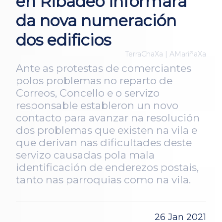
en Ribadeo informará
da nova numeración
dos edificios
TerraChaXa | AMariñaXa
Ante as protestas de comerciantes
polos problemas no reparto de
Correos, Concello e o servizo
responsable estableron un novo
contacto para avanzar na resolución
dos problemas que existen na vila e
que derivan nas dificultades deste
servizo causadas pola mala
identificación de enderezos postais,
tanto nas parroquias como na vila.
26 Jan 2021