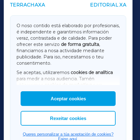
TERRACHAXA
EDITORIAL XA
OUTROS PERIÓDICOS
GALICIAXA
O noso contido está elaborado por profesionais,
é independente e garantimos información
LUGOXA
veraz, contrastada e de calidade. Para poder
ofrecer este servizo
de forma gratuíta
,
financiamos a nosa actividade mediante
TERRACHAXA
publicidade. Para iso, necesitamos o teu
consentimento.
SARRIAXA
Se aceptas, utilizaremos
cookies de analítica
para medir a nosa audiencia. Tamén
AMARIÑAXA
utilizaremos
cookies de marketing
para
mostrar publicidade de terceiros.
Aceptar cookies
RIBEIRASACRAXA
Así mesmo, podes personalizar a elección das
cookies que desexas permitir.
ACORUÑAXA
Rexeitar cookies
FERROLXA
Queres personalizar a túa aceptación de cookies?
Faino aquí.