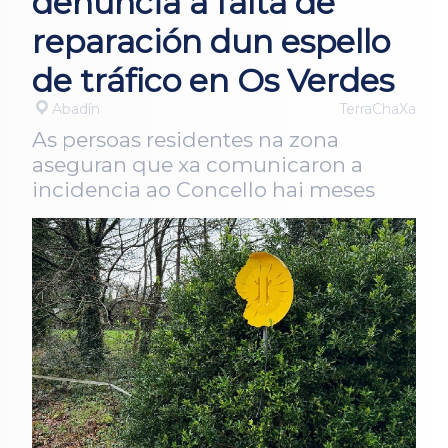
denuncia a falta de
reparación dun espello
de tráfico en Os Verdes
Abadín
TerraChaXa
As persoas residentes na zona
aseguran que xa comunicaron a
incidencia ao Concello hai meses