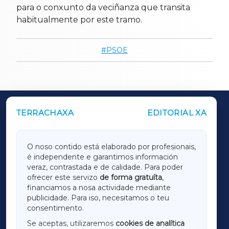
para o conxunto da veciñanza que transita
habitualmente por este tramo.
PSOE
TERRACHAXA
EDITORIAL XA
OUTROS PERIÓDICOS
GALICIAXA
O noso contido está elaborado por profesionais,
é independente e garantimos información
LUGOXA
veraz, contrastada e de calidade. Para poder
ofrecer este servizo
de forma gratuíta
,
financiamos a nosa actividade mediante
TERRACHAXA
publicidade. Para iso, necesitamos o teu
consentimento.
SARRIAXA
Se aceptas, utilizaremos
cookies de analítica