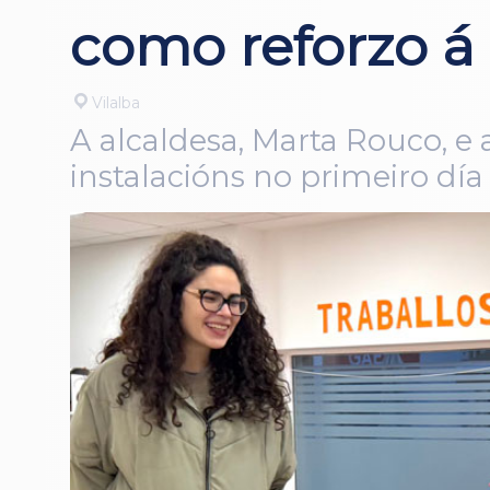
como reforzo á 
Vilalba
A alcaldesa, Marta Rouco, e 
instalacións no primeiro d