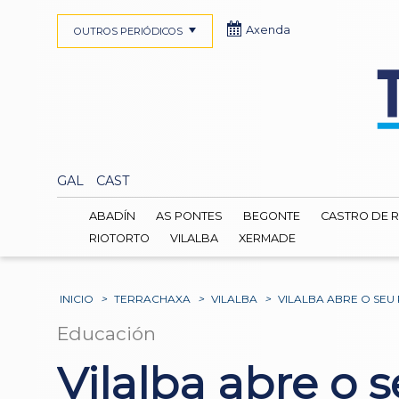
Axenda
OUTROS PERIÓDICOS
GAL
CAST
ABADÍN
AS PONTES
BEGONTE
CASTRO DE R
RIOTORTO
VILALBA
XERMADE
INICIO
>
TERRACHAXA
>
VILALBA
>
VILALBA ABRE O SEU
Educación
Vilalba abre o 