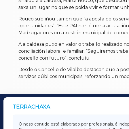
sinalou a alcaldesa, Marta Rouco, que destacou qu
sexa un lugar no que se poida vivir e formar unha
Rouco subliñou tamén que “a aposta polos serviz
oportunidades”. “Este PAI non é unha actuación 
Madrugadores ou a xestión municipal do comedor
A alcaldesa puxo en valor o traballo realizado 
conciliación laboral e familiar. “Seguiremos trab
concello con futuro”, concluíu.
Desde o Concello de Vilalba destacan que a pos
servizos públicos municipais, reforzando un mod
TERRACHAXA
OUTROS PERIÓDICOS
GALICIAXA
LUGOX
O noso contido está elaborado por profesionais, é inde