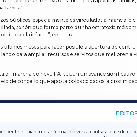
e “falamos dun servizo esencial para apoiar ás familias, fa
 familia”.
os públicos, especialmente os vinculados á infancia, é c
illada, senón que forma parte dunha estratexia máis amp
 da escola infantil”, engadiu.
nos últimos meses para facer posible a apertura do centr
allando para ampliar recursos e servizos que melloren a v
ta en marcha do novo PAI supón un avance significativo 
elo de concello que aposta polos coidados, a proximidade
EDITOR
A
TERRACHAXA
pendente e garantimos información veraz, contrastada e de calid