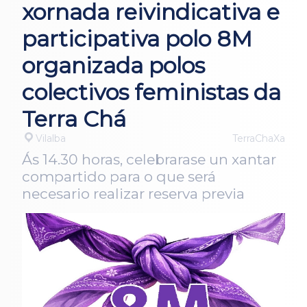
xornada reivindicativa e
participativa polo 8M
organizada polos
colectivos feministas da
Terra Chá
Vilalba
TerraChaXa
Ás 14.30 horas, celebrarase un xantar
compartido para o que será
necesario realizar reserva previa