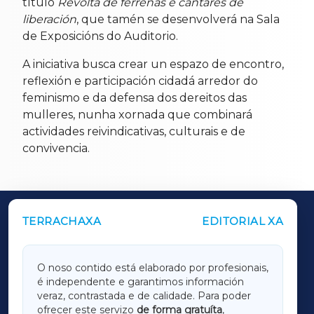
título
Revolta de ferreñas e cantares de
liberación
, que tamén se desenvolverá na Sala
de Exposicións do Auditorio.
A iniciativa busca crear un espazo de encontro,
reflexión e participación cidadá arredor do
feminismo e da defensa dos dereitos das
mulleres, nunha xornada que combinará
actividades reivindicativas, culturais e de
convivencia.
TERRACHAXA
EDITORIAL XA
OUTROS PERIÓDICOS
GALICIAXA
O noso contido está elaborado por profesionais,
é independente e garantimos información
LUGOXA
veraz, contrastada e de calidade. Para poder
ofrecer este servizo
de forma gratuíta
,