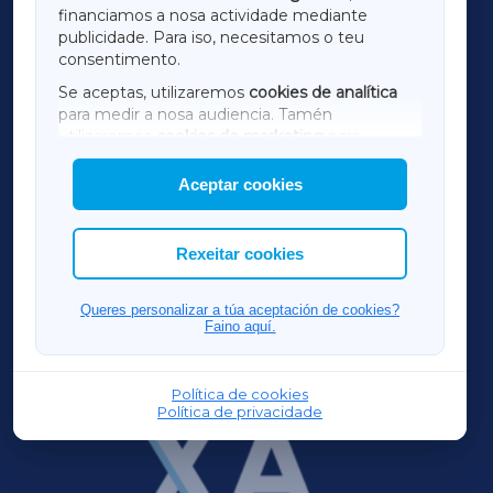
financiamos a nosa actividade mediante
TERRACHAXA
publicidade. Para iso, necesitamos o teu
consentimento.
SARRIAXA
Se aceptas, utilizaremos
cookies de analítica
para medir a nosa audiencia. Tamén
AMARIÑAXA
utilizaremos
cookies de marketing
para
mostrar publicidade de terceiros.
Aceptar cookies
RIBEIRASACRAXA
Así mesmo, podes personalizar a elección das
cookies que desexas permitir.
ACORUÑAXA
Rexeitar cookies
FERROLXA
Queres personalizar a túa aceptación de cookies?
Faino aquí.
OURENSEXA
Política de cookies
Política de privacidade