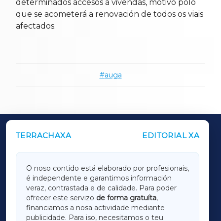
determinados accesos a vivendas, motivo polo
que se acometerá a renovación de todos os viais
afectados.
auga
TERRACHAXA
EDITORIAL XA
OUTROS PERIÓDICOS
GALICIAXA
O noso contido está elaborado por profesionais,
é independente e garantimos información
LUGOXA
veraz, contrastada e de calidade. Para poder
ofrecer este servizo
de forma gratuíta
,
financiamos a nosa actividade mediante
TERRACHAXA
publicidade. Para iso, necesitamos o teu