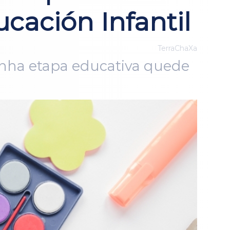
cación Infantil
TerraChaXa
unha etapa educativa quede