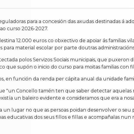
reguladoras para a concesión das axudas destinadas á ad
 ao curso 2026-2027.
stina 12.000 euros co obxectivo de apoiar ás familias v
para material escolar por parte doutras administracións
tectada polos Servizos Sociais municipais, que puxeron
o que supón o inicio do curso para moitas familias con fil
s, en función da renda per cápita anual da unidade famil
que "un Concello tamén ten que saber detectar aquelas 
istía un baleiro evidente e consideramos que era a nosa 
un lugar no que as persoas poidan desenvolver o seu p
tapas educativas dos seus fillos e fillas e acompañalas n