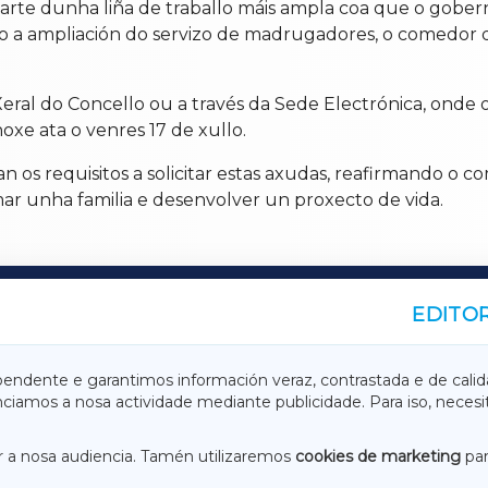
rte dunha liña de traballo máis ampla coa que o goberno
omo a ampliación do servizo de madrugadores, o comedor d
Xeral do Concello ou a través da Sede Electrónica, onde
oxe ata o venres 17 de xullo.
n os requisitos a solicitar estas axudas, reafirmando o
rmar unha familia e desenvolver un proxecto de vida.
EDITOR
A
TERRACHAXA
pendente e garantimos información veraz, contrastada e de calid
anciamos a nosa actividade mediante publicidade. Para iso, neces
ASACRAXA
ACORUÑAXA
 a nosa audiencia. Tamén utilizaremos
cookies de marketing
par