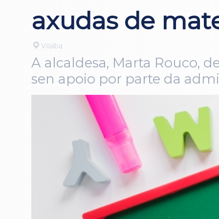
axudas de mater
Vilalba
A alcaldesa, Marta Rouco, 
sen apoio por parte da admin