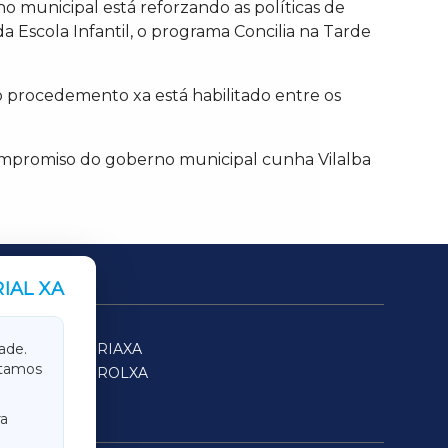
 municipal está reforzando as políticas de
a Escola Infantil, o programa Concilia na Tarde
 o procedemento xa está habilitado entre os
 compromiso do goberno municipal cunha Vilalba
IAL XA
SARRIAXA
ade.
itamos
FERROLXA
a