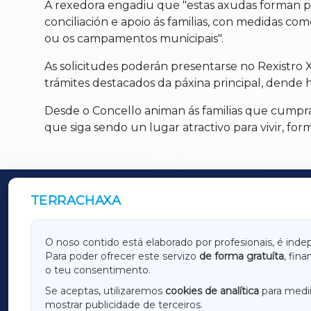
A rexedora engadiu que "estas axudas forman pa
conciliación e apoio ás familias, con medidas c
ou os campamentos municipais".
As solicitudes poderán presentarse no Rexistro 
trámites destacados da páxina principal, dende h
Desde o Concello animan ás familias que cumpra
que siga sendo un lugar atractivo para vivir, fo
TERRACHAXA
OUTROS PERIÓDICOS
GALICIAXA
LUGOX
O noso contido está elaborado por profesionais, é inde
Para poder ofrecer este servizo
de forma gratuíta
, fin
AMARIÑAXA
RIBEIR
o teu consentimento.
OURENSEXA
Se aceptas, utilizaremos
cookies de analítica
para medir
mostrar publicidade de terceiros.