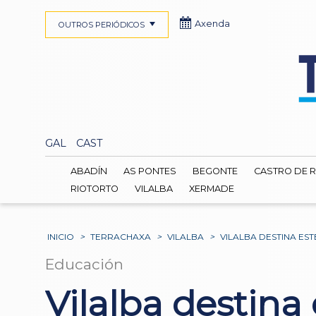
Axenda
OUTROS PERIÓDICOS
GAL
CAST
ABADÍN
AS PONTES
BEGONTE
CASTRO DE R
RIOTORTO
VILALBA
XERMADE
INICIO
>
TERRACHAXA
>
VILALBA
>
VILALBA DESTINA ES
Educación
Vilalba destina