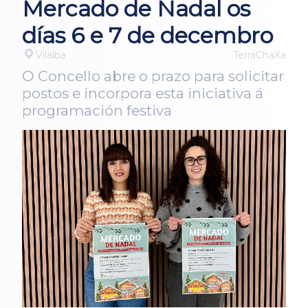
Mercado de Nadal os
días 6 e 7 de decembro
Vilalba
TerraChaXa
O Concello abre o prazo para solicitar
postos e incorpora esta iniciativa á
programación festiva