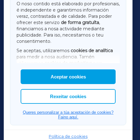
O noso contido está elaborado por profesionais,
é independente e garantimos información
LUGOXA
veraz, contrastada e de calidade. Para poder
ofrecer este servizo
de forma gratuíta
,
financiamos a nosa actividade mediante
TERRACHAXA
publicidade. Para iso, necesitamos o teu
consentimento.
SARRIAXA
Se aceptas, utilizaremos
cookies de analítica
para medir a nosa audiencia. Tamén
AMARIÑAXA
utilizaremos
cookies de marketing
para
mostrar publicidade de terceiros.
Aceptar cookies
RIBEIRASACRAXA
Así mesmo, podes personalizar a elección das
cookies que desexas permitir.
ACORUÑAXA
Rexeitar cookies
FERROLXA
Queres personalizar a túa aceptación de cookies?
Faino aquí.
OURENSEXA
Política de cookies