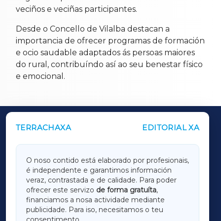
veciños e veciñas participantes.
Desde o Concello de Vilalba destacan a
importancia de ofrecer programas de formación
e ocio saudable adaptados ás persoas maiores
do rural, contribuíndo así ao seu benestar físico
e emocional.
TERRACHAXA
EDITORIAL XA
OUTROS PERIÓDICOS
GALICIAXA
O noso contido está elaborado por profesionais,
é independente e garantimos información
LUGOXA
veraz, contrastada e de calidade. Para poder
ofrecer este servizo
de forma gratuíta
,
financiamos a nosa actividade mediante
TERRACHAXA
publicidade. Para iso, necesitamos o teu
consentimento.