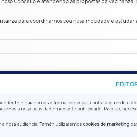
noso Concello é atendendo ás propostas da veciñanza, n
ntanza para coordinarnos coa nosa mocidade e estudar a
EDITOR
A
TERRACHAXA
pendente e garantimos información veraz, contrastada e de calid
anciamos a nosa actividade mediante publicidade. Para iso, neces
ASACRAXA
ACORUÑAXA
 a nosa audiencia. Tamén utilizaremos
cookies de marketing
par