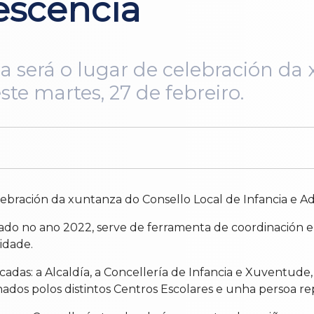
escencia
ba será o lugar de celebración da
ste martes, 27 de febreiro.
lebración da xuntanza do Consello Local de Infancia e Ad
eado no ano 2022, serve de ferramenta de coordinación en
idade.
cadas: a Alcaldía, a Concellería de Infancia e Xuventude,
onados polos distintos Centros Escolares e unha persoa 