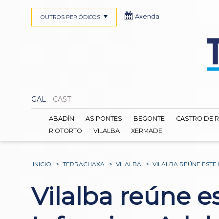
Axenda
OUTROS PERIÓDICOS
GAL
CAST
ABADÍN
AS PONTES
BEGONTE
CASTRO DE R
RIOTORTO
VILALBA
XERMADE
INICIO
>
TERRACHAXA
>
VILALBA
>
VILALBA REÚNE ESTE
Vilalba reúne e