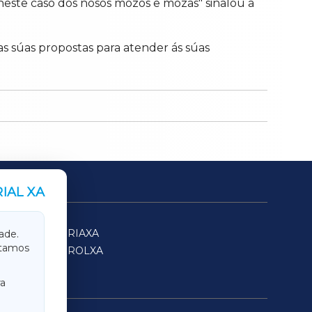
este caso dos nosos mozos e mozas" sinalou a
s súas propostas para atender ás súas
IAL XA
SARRIAXA
ade.
itamos
FERROLXA
a