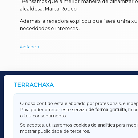
"Pensamos que a mellor maneira de dinamizar o 
alcaldesa, Marta Rouco.
Ademais, a rexedora explicou que "será unha xu
necesidades e intereses".
infancia
TERRACHAXA
OUTROS PERIÓDICOS
GALICIAXA
LUGOX
O noso contido está elaborado por profesionais, é inde
Para poder ofrecer este servizo
de forma gratuíta
, fin
AMARIÑAXA
RIBEIR
o teu consentimento.
OURENSEXA
Se aceptas, utilizaremos
cookies de analítica
para medir
mostrar publicidade de terceiros.