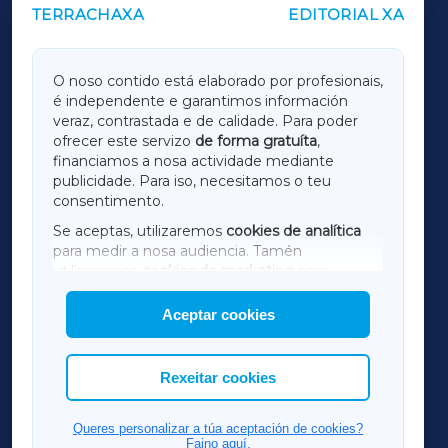
TERRACHAXA
EDITORIAL XA
OUTROS PERIÓDICOS
GALICIAXA
O noso contido está elaborado por profesionais,
é independente e garantimos información
LUGOXA
veraz, contrastada e de calidade. Para poder
ofrecer este servizo
de forma gratuíta
,
financiamos a nosa actividade mediante
TERRACHAXA
publicidade. Para iso, necesitamos o teu
consentimento.
SARRIAXA
Se aceptas, utilizaremos
cookies de analítica
para medir a nosa audiencia. Tamén
AMARIÑAXA
utilizaremos
cookies de marketing
para
mostrar publicidade de terceiros.
Aceptar cookies
RIBEIRASACRAXA
Así mesmo, podes personalizar a elección das
cookies que desexas permitir.
ACORUÑAXA
Rexeitar cookies
FERROLXA
Queres personalizar a túa aceptación de cookies?
Faino aquí.