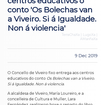
centros educativos o
conto 'Os Bolechas van
a Viveiro. Si á Igualdade.
Non á violencia'
TerraChaXa | LugoXa |
AMariñaXa
9 Dec 2019
O Concello de Viveiro fixo entrega aos centros
educativos do conto
Os Bolechas van a Viveiro.
Si á Igualdade. Non á violencia
.
A alcaldesa de Viveiro, María Loureiro, e a
concelleira de Cultura e Muller, Lara
Fernández, realizaron hoxe o reparto do libro