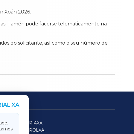
an Xoán 2026.
 horas. Tamén pode facerse telematicamente na
dos do solicitante, así como o seu número de
IAL XA
SARRIAXA
ade.
itamos
FERROLXA