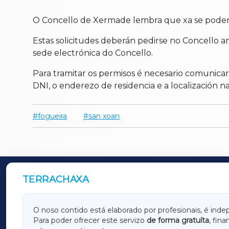
O Concello de Xermade lembra que xa se poden 
Estas solicitudes deberán pedirse no Concello a
sede electrónica do Concello.
Para tramitar os permisos é necesario comunica
DNI, o enderezo de residencia e a localización na 
fogueira
san xoan
TERRACHAXA
OUTROS PERIÓDICOS
GALICIAXA
LUGOX
O noso contido está elaborado por profesionais, é inde
Para poder ofrecer este servizo
de forma gratuíta
, fin
AMARIÑAXA
RIBEIR