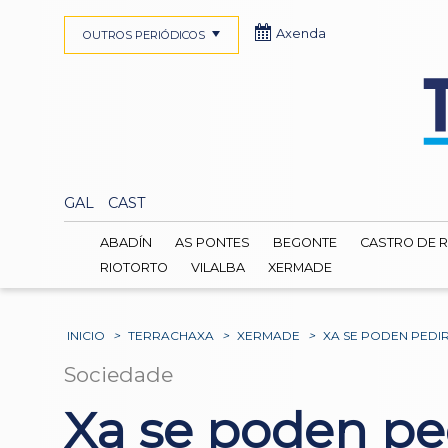
Axenda
OUTROS PERIÓDICOS
GAL
CAST
ABADÍN
AS PONTES
BEGONTE
CASTRO DE R
RIOTORTO
VILALBA
XERMADE
INICIO
>
TERRACHAXA
>
XERMADE
>
XA SE PODEN PEDI
Sociedade
Xa se poden ped