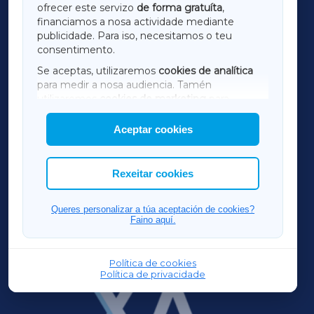
ofrecer este servizo
de forma gratuíta
,
financiamos a nosa actividade mediante
TERRACHAXA
publicidade. Para iso, necesitamos o teu
consentimento.
SARRIAXA
Se aceptas, utilizaremos
cookies de analítica
para medir a nosa audiencia. Tamén
AMARIÑAXA
utilizaremos
cookies de marketing
para
mostrar publicidade de terceiros.
Aceptar cookies
RIBEIRASACRAXA
Así mesmo, podes personalizar a elección das
cookies que desexas permitir.
ACORUÑAXA
Rexeitar cookies
FERROLXA
Queres personalizar a túa aceptación de cookies?
Faino aquí.
OURENSEXA
Política de cookies
Política de privacidade