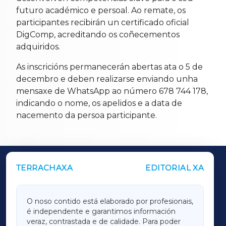
futuro académico e persoal. Ao remate, os
participantes recibirán un certificado oficial
DigComp, acreditando os coñecementos
adquiridos.
As inscricións permanecerán abertas ata o 5 de
decembro e deben realizarse enviando unha
mensaxe de WhatsApp ao número 678 744 178,
indicando o nome, os apelidos e a data de
nacemento da persoa participante.
TERRACHAXA
EDITORIAL XA
OUTROS PERIÓDICOS
GALICIAXA
O noso contido está elaborado por profesionais,
é independente e garantimos información
LUGOXA
veraz, contrastada e de calidade. Para poder