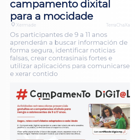
campamento dixital
para a mocidade
Xermade
TerraChaXa
Os participantes de 9 a 11 anos
aprenderán a buscar información de
forma segura, identificar noticias
falsas, crear contrasinais fortes e
utilizar aplicacións para comunicarse
e xerar contido